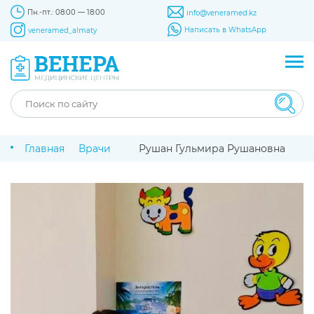
Пн.-пт.: 08:00 — 18:00
info@veneramed.kz
Написать в WhatsApp
veneramed_almaty
Главная
Врачи
Рушан Гульмира Рушановна