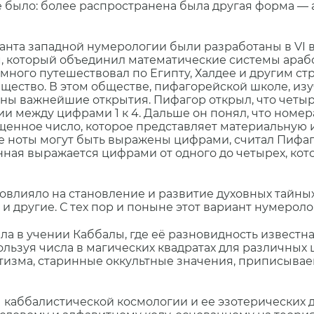
не было: более распространена была другая форма —
а западной нумерологии были разработаны в VI ве
 который объединил математические системы арабов
много путешествовал по Египту, Халдее и другим стр
ество. В этом обществе, пифагорейской школе, изу
аны важнейшие открытия. Пифагор открыл, что четы
 между цифрами 1 к 4. Дальше он понял, что номера 1
щенное число, которое представляет материальную
 ноты могут быть выражены цифрами, считал Пифагор
ная выражается цифрами от одного до четырех, кот
влияло на становление и развитие духовных тайных 
 другие. С тех пор и поныне этот вариант нумероло
а в учении Каббалы, где еë разновидность известн
ьзуя числа в магических квадратах для различных ц
етизма, старинные оккультные значения, приписывае
ы каббалистической космологии и ее эзотерических