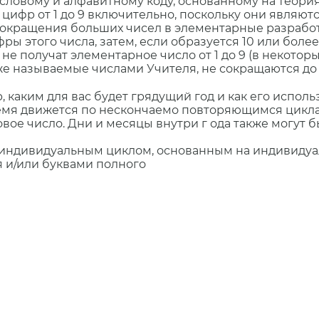
ловому и алфавитному коду, основанному на теориях
 цифр от 1 до 9 включительно, поскольку они являют
 сокращения больших чисел в элементарные разрабо
ы этого числа, затем, если образуется 10 или более
 не получат элементарное число от 1 до 9 (в некото
акже называемые числами Учителя, не сокращаются до
 каким для вас будет грядущий год и как его исполь
мя движется по нескончаемо повторяющимся циклам о
вое число. Дни и месяцы внутри г ода также могут 
 индивидуальным циклом, основанным на индивидуа
 и/или буквами полного