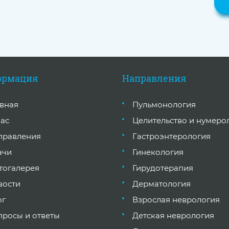
ормация
Направления
авная
Пульмонология
нас
Целительство и нумеро
правления
Гастроэнтерология
ачи
Гинекология
тогалерея
Гирудотерапия
вости
Дерматология
ог
Взрослая неврология
просы и ответы
Детская неврология