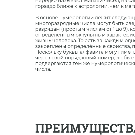
нередко называют магией чисел, на сам
гораздо ближе к астрологии, чем к маг
В основе нумерологии лежит следующ
многоразрядные числа могут быть св
разрядам (простым числам от 1 до 9), 
определенным оккультным характери
жизнь человека. То есть за каждым о
закреплены определëнные свойства, п
Поскольку буквы алфавита могут имет
через свой порядковый номер, любые
подвергаются тем же нумерологически
числа.
ПРЕИМУЩЕСТВ