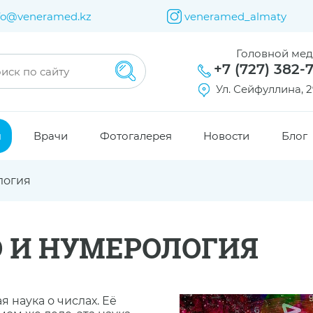
fo@veneramed.kz
veneramed_almaty
Головной ме
+7 (727) 382-
Ул. Сейфуллина, 2
я
Врачи
Фотогалерея
Новости
Блог
логия
 И НУМЕРОЛОГИЯ
 наука о числах. Еë