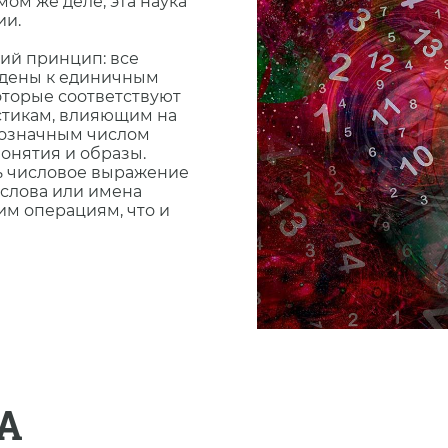
ом же деле, эта наука
ии.
ий принцип: все
едены к единичным
которые соответствуют
стикам, влияющим на
днозначным числом
онятия и образы.
ь числовое выражение
 слова или имена
м операциям, что и
А