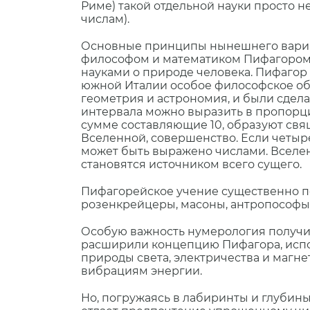
Риме) такой отдельной науки просто 
числам).
Основные принципы нынешнего вариант
философом и математиком Пифагором,
науками о природе человека. Пифагор 
южной Италии особое философское общ
геометрия и астрономия, и были сдел
интервала можно выразить в пропорции
сумме составляющие 10, образуют свя
Вселенной, совершенство. Если четыре
может быть выражено числами. Вселен
становятся источником всего сущего.
Пифагорейское учение существенно по
розенкрейцеры, масоны, антропософы и
Особую важность нумерология получил
расширили концепцию Пифагора, испол
природы света, электричества и магн
вибрациям энергии.
Но, погружаясь в лабиринты и глубин