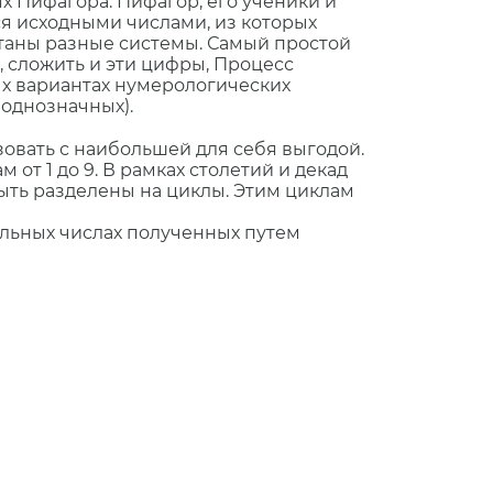
 Пифагора. Пифагор, его ученики и
ся исходными числами, из которых
таны разные системы. Самый простой
, сложить и эти цифры, Процесс
рых вариантах нумерологических
 однозначных).
зовать с наибольшей для себя выгодой.
т 1 до 9. В рамках столетий и декад
быть разделены на циклы. Этим циклам
льных числах полученных путем