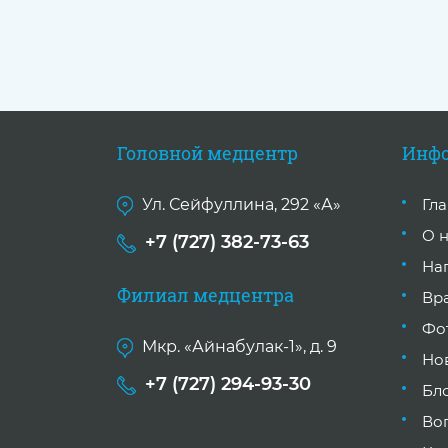
Головной медцентр
Инф
Ул. Сейфуллина, 292 «А»
Гл
О 
+7 (727) 382-73-63
На
Филиал медцентра
Вр
Фо
Мкр. «Айнабулак-1», д. 9
Но
+7 (727) 294-93-30
Бл
Во