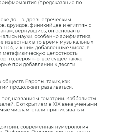
 арифмомантия (предсказание по
ке до н.э. древнегреческим
, друидов, финикийцев и египтян с
анам; вернувшись, он основал в
чались науки, особенно арифметика,
ре известных в то время музыкальных
 к 4, и к ним добавленные числа, в
 и метафизическую целостность
, то, вероятно, все сущее также
орые при добавлении к десяти
обществ Европы, таких, как
гии продолжает развиваться.
а под названием гематрии. Каббалисты
елей. С открытием в XIX веке учеными
мые числам, стали приписывать и
 доктрин, современная нумерология