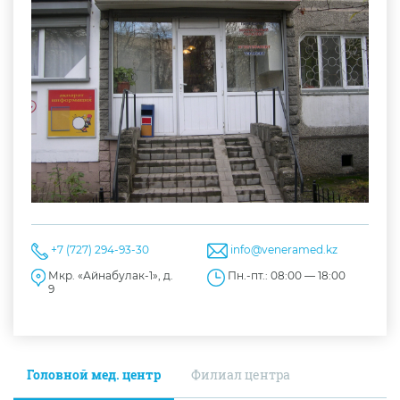
+7 (727) 294-93-30
info@veneramed.kz
Мкр. «Айнабулак-1», д.
Пн.-пт.: 08:00 — 18:00
9
Головной мед. центр
Филиал центра