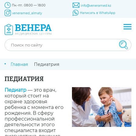
Пн.-пт.: 08:00 — 18:00
info@veneramed.kz
Написать в WhatsApp
veneramed_almaty
Главная
Педиатрия
ПЕДИАТРИЯ
Педиатр
— это врач,
который стоит на
охране здоровья
ребенка с момента его
рождения. В сферу
профессиональной
деятельности этого
специалиста входит