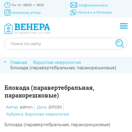
Пн.-пт.: 08:00 — 18:00
info@veneramed.kz
Написать в WhatsApp
veneramed_almaty
Главная
Взрослая неврология
Блокада (паравертебральная, паракорешковые)
Блокада (паравертебральная,
паракорешковые)
Автор:
admin
Дата:
21/11/20
Рубрика:
Взрослая неврология
Блокада (паравертебральная, паракорешковые)