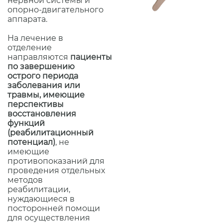
нервной системы и
опорно-двигательного
аппарата.
На лечение в
отделение
направляются
пациенты
по завершению
острого периода
заболевания или
травмы, имеющие
перспективы
восстановления
функций
(реабилитационный
потенциал)
, не
имеющие
противопоказаний для
проведения отдельных
методов
реабилитации,
нуждающиеся в
посторонней помощи
для осуществления