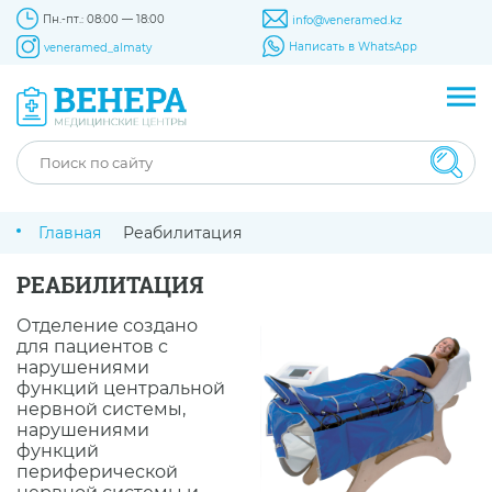
Пн.-пт.: 08:00 — 18:00
info@veneramed.kz
Написать в WhatsApp
veneramed_almaty
Главная
Реабилитация
РЕАБИЛИТАЦИЯ
Отделение создано
для пациентов с
нарушениями
функций центральной
нервной системы,
нарушениями
функций
периферической