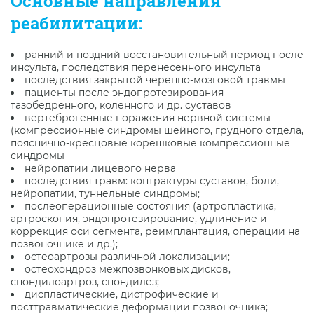
Основные направления
реабилитации:
ранний и поздний восстановительный период после
инсульта, последствия перенесенного инсульта
последствия закрытой черепно-мозговой травмы
пациенты после эндопротезирования
тазобедренного, коленного и др. суставов
вертеброгенные поражения нервной системы
(компрессионные синдромы шейного, грудного отдела,
пояснично-кресцовые корешковые компрессионные
синдромы
нейропатии лицевого нерва
последствия травм: контрактуры суставов, боли,
нейропатии, туннельные синдромы;
послеоперационные состояния (артропластика,
артроскопия, эндопротезирование, удлинение и
коррекция оси сегмента, реимплантация, операции на
позвоночнике и др.);
остеоартрозы различной локализации;
остеохондроз межпозвонковых дисков,
спондилоартроз, спондилёз;
диспластические, дистрофические и
посттравматические деформации позвоночника;