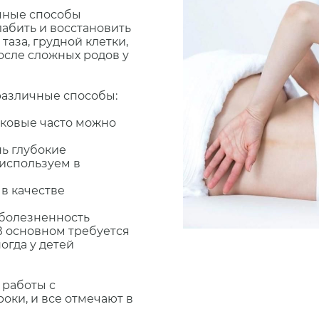
ичные способы
лабить и восстановить
аза, грудной клетки,
осле сложных родов у
различные способы:
аковые часто можно
ь глубокие
 используем в
в качестве
зболезненность
В основном требуется
огда у детей
 работы с
ки, и все отмечают в