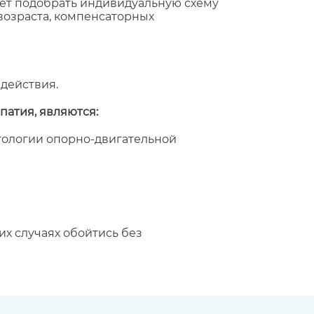
яет подобрать индивидуальную схему
 возраста, компенсаторных
здействия.
атия, являются:
тологии опорно-двигательной
х случаях обойтись без