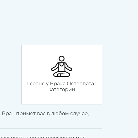
1 сеанс у Врача Остеопата I
категории
 Врач примет вас в любом случае,
туальность цен по телефонам мед.