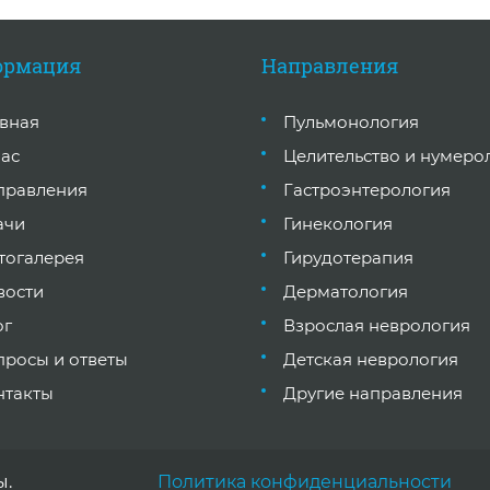
ормация
Направления
авная
Пульмонология
нас
Целительство и нумеро
правления
Гастроэнтерология
ачи
Гинекология
тогалерея
Гирудотерапия
вости
Дерматология
ог
Взрослая неврология
просы и ответы
Детская неврология
нтакты
Другие направления
ы.
Политика конфиденциальности