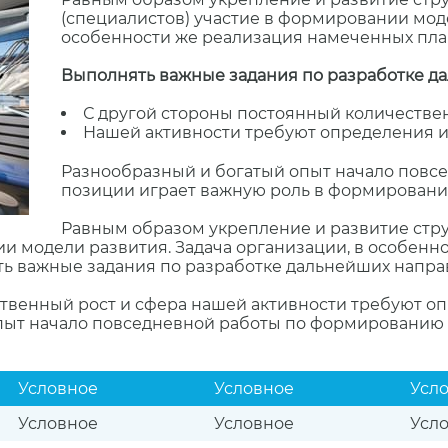
(специалистов) участие в формировании моде
особенности же реализация намеченных пла
Выполнять важные задания по разработке д
С другой стороны постоянный количестве
Нашей активности требуют определения и
Разнообразный и богатый опыт начало пов
позиции играет важную роль в формировани
Равным образом укрепление и развитие стр
ии модели развития. Задача организации, в особен
ь важные задания по разработке дальнейших напра
ственный рост и сфера нашей активности требуют о
опыт начало повседневной работы по формированию 
Условное
Условное
Усл
Условное
Условное
Усл