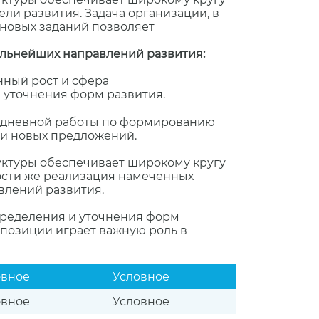
ли развития. Задача организации, в
новых заданий позволяет
альнейших направлений развития:
нный рост и сфера
 уточнения форм развития.
седневной работы по формированию
и новых предложений.
уктуры обеспечивает широкому кругу
ности же реализация намеченных
влений развития.
пределения и уточнения форм
позиции играет важную роль в
овное
Условное
овное
Условное