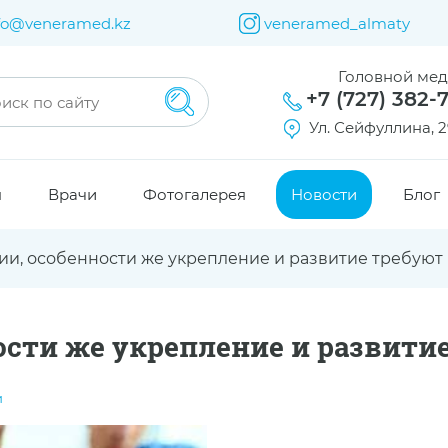
fo@veneramed.kz
veneramed_almaty
Головной ме
+7 (727) 382-
Ул. Сейфуллина, 2
я
Врачи
Фотогалерея
Новости
Блог
и, особенности же укрепление и развитие требуют
ости же укрепление и развити
и