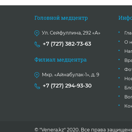
Головной медцентр
Инф
Ул. Сейфуллина, 292 «А»
Гл
О 
+7 (727) 382-73-63
На
Филиал медцентра
Вр
Фо
Мкр. «Айнабулак-1», д. 9
Но
+7 (727) 294-93-30
Бл
Во
Ко
© "Venera.kz" 2020. Все права защищен