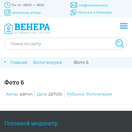
Пн.-пт.: 08:00 — 18:00
info@veneramed.kz
Написать в WhatsApp
veneramed_almaty
Главная
Фотогалерея
Фото 6
Фото 6
Автор:
admin
Дата:
22/11/20
Рубрика:
Фотогалерея
Головной медцентр